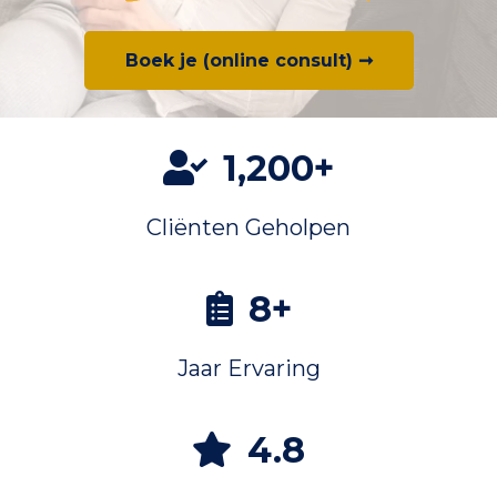
Boek je (online consult) ➞
1,200+
Cliënten Geholpen
8+
Jaar Ervaring
4.8