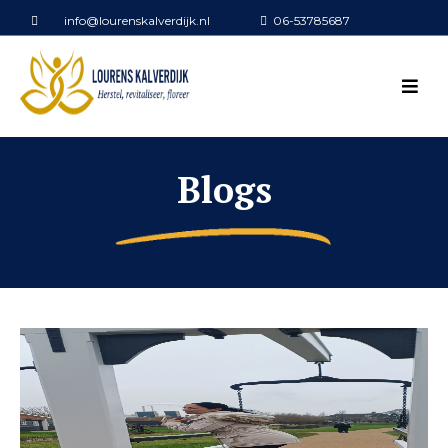
info@lourenskalverdijk.nl
06-53785687
Blogs