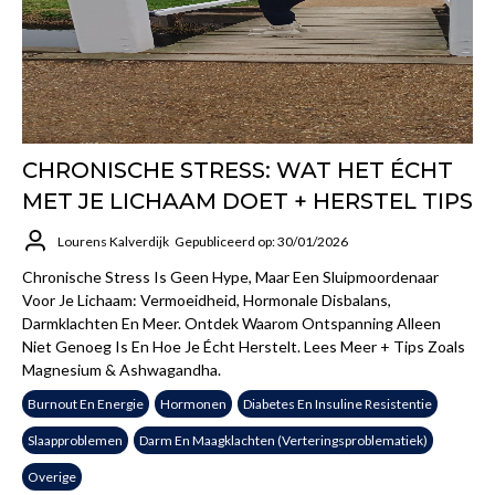
CHRONISCHE STRESS: WAT HET ÉCHT
MET JE LICHAAM DOET + HERSTEL TIPS
Lourens Kalverdijk
Gepubliceerd op: 30/01/2026
Chronische Stress Is Geen Hype, Maar Een Sluipmoordenaar
Voor Je Lichaam: Vermoeidheid, Hormonale Disbalans,
Darmklachten En Meer. Ontdek Waarom Ontspanning Alleen
Niet Genoeg Is En Hoe Je Écht Herstelt. Lees Meer + Tips Zoals
Magnesium & Ashwagandha.
Burnout En Energie
Hormonen
Diabetes En Insuline Resistentie
Slaapproblemen
Darm En Maagklachten (verteringsproblematiek)
Overige