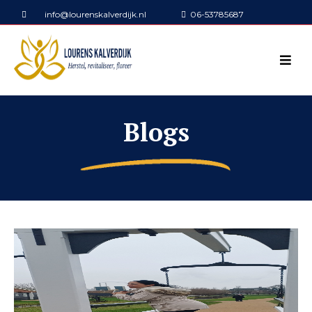
info@lourenskalverdijk.nl
06-53785687
Blogs