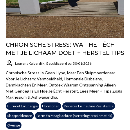
CHRONISCHE STRESS: WAT HET ÉCHT
MET JE LICHAAM DOET + HERSTEL TIPS
Lourens Kalverdijk
Gepubliceerd op: 30/01/2026
Chronische Stress Is Geen Hype, Maar Een Sluipmoordenaar
Voor Je Lichaam: Vermoeidheid, Hormonale Disbalans,
Darmklachten En Meer. Ontdek Waarom Ontspanning Alleen
Niet Genoeg Is En Hoe Je Écht Herstelt. Lees Meer + Tips Zoals
Magnesium & Ashwagandha.
Burnout En Energie
Hormonen
Diabetes En Insuline Resistentie
Slaapproblemen
Darm En Maagklachten (verteringsproblematiek)
Overige