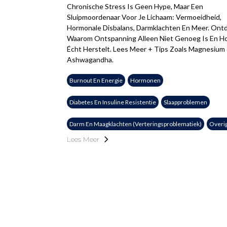
Chronische Stress Is Geen Hype, Maar Een
Sluipmoordenaar Voor Je Lichaam: Vermoeidheid,
Hormonale Disbalans, Darmklachten En Meer. Ont
Waarom Ontspanning Alleen Niet Genoeg Is En H
Écht Herstelt. Lees Meer + Tips Zoals Magnesium
Ashwagandha.
Burnout En Energie
Hormonen
Diabetes En Insuline Resistentie
Slaapproblemen
Darm En Maagklachten (verteringsproblematiek)
Overi
Lees Meer