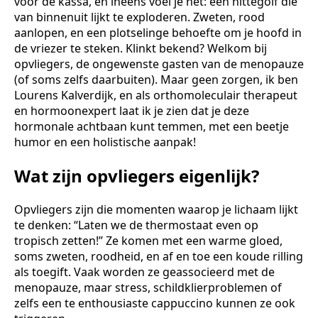
voor de kassa, en ineens voel je het: een hittegolf die
van binnenuit lijkt te exploderen. Zweten, rood
aanlopen, en een plotselinge behoefte om je hoofd in
de vriezer te steken. Klinkt bekend? Welkom bij
opvliegers, de ongewenste gasten van de menopauze
(of soms zelfs daarbuiten). Maar geen zorgen, ik ben
Lourens Kalverdijk, en als orthomoleculair therapeut
en hormoonexpert laat ik je zien dat je deze
hormonale achtbaan kunt temmen, met een beetje
humor en een holistische aanpak!
Wat zijn opvliegers eigenlijk?
Opvliegers zijn die momenten waarop je lichaam lijkt
te denken: “Laten we de thermostaat even op
tropisch zetten!” Ze komen met een warme gloed,
soms zweten, roodheid, en af en toe een koude rilling
als toegift. Vaak worden ze geassocieerd met de
menopauze, maar stress, schildklierproblemen of
zelfs een te enthousiaste cappuccino kunnen ze ook