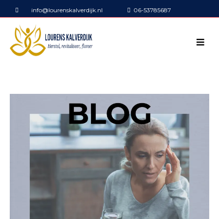
info@lourenskalverdijk.nl
06-53785687