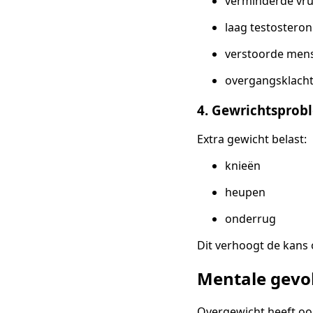
verminderde vr
laag testosteron
verstoorde mens
overgangsklach
4. Gewrichtsprob
Extra gewicht belast:
knieën
heupen
onderrug
Dit verhoogt de kans 
Mentale gevo
Overgewicht heeft o