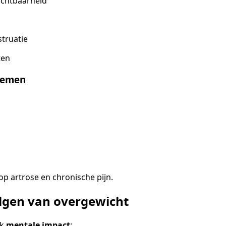
uchtbaarheid
truatie
ten
lemen
op artrose en chronische pijn.
lgen van overgewicht
ok
mentale impact
: