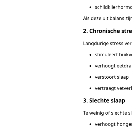
schildklierhorm
Als deze uit balans zi
2. Chronische stre
Langdurige stress verh
stimuleert buikv
verhoogt eetdr
verstoort slaap
vertraagt vetve
3. Slechte slaap
Te weinig of slechte s
verhoogt hong