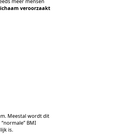
Steeds meer mensen
 lichaam veroorzaakt
am. Meestal wordt dit
en “normale” BMI
jk is.