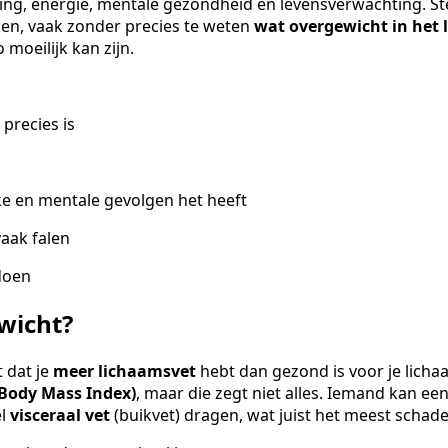
ing, energie, mentale gezondheid en levensverwachting. 
n, vaak zonder precies te weten
wat overgewicht in het
moeilijk kan zijn.
precies is
ke en mentale gevolgen het heeft
aak falen
doen
wicht?
 dat je
meer lichaamsvet
hebt dan gezond is voor je licha
Body Mass Index)
, maar die zegt niet alles. Iemand kan e
el
visceraal vet
(buikvet) dragen, wat juist het meest schadeli