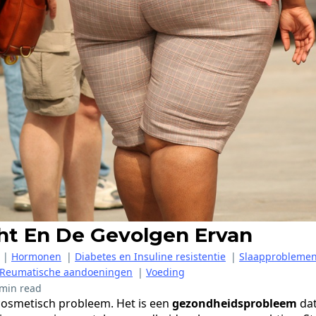
t En De Gevolgen Ervan
|
Hormonen
|
Diabetes en Insuline resistentie
|
Slaapprobleme
en Reumatische aandoeningen
|
Voeding
 min read
cosmetisch probleem. Het is een
gezondheidsprobleem
dat