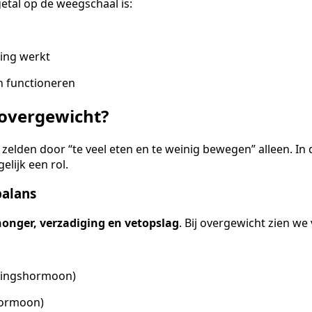
getal op de weegschaal is:
ling werkt
 functioneren
 overgewicht?
zelden door “te veel eten en te weinig bewegen” alleen. In 
lijk een rol.
balans
honger, verzadiging en vetopslag
. Bij overgewicht zien we
igingshormoon)
hormoon)