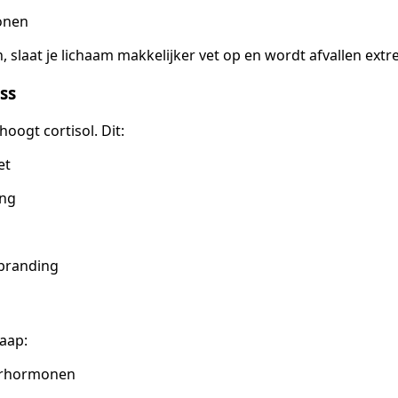
onen
jn, slaat je lichaam makkelijker vet op en wordt afvallen extr
ss
oogt cortisol. Dit:
et
ang
rbranding
laap:
erhormonen