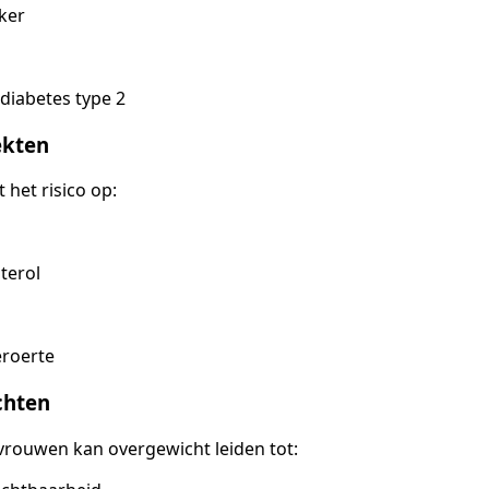
ker
diabetes type 2
ekten
het risico op:
terol
eroerte
chten
vrouwen kan overgewicht leiden tot: